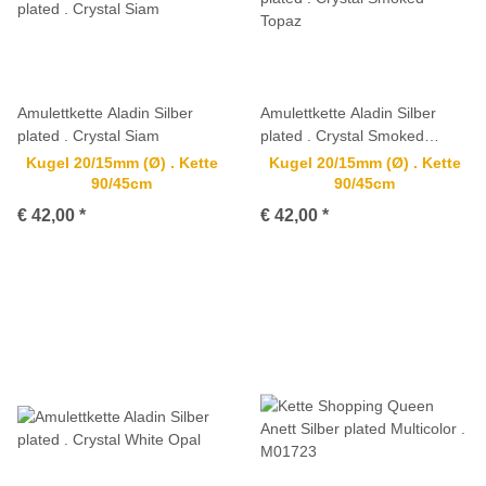
Amulettkette Aladin Silber
Amulettkette Aladin Silber
plated . Crystal Siam
plated . Crystal Smoked
Topaz
Kugel 20/15mm (Ø) . Kette
Kugel 20/15mm (Ø) . Kette
90/45cm
90/45cm
€ 42,00
*
€ 42,00
*