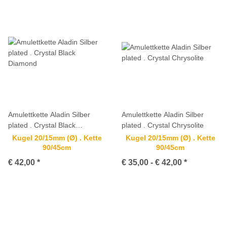
Amulettkette Aladin Silber
Amulettkette Aladin Silber
plated . Crystal Black
plated . Crystal Chrysolite
Diamond
Kugel 20/15mm (Ø) . Kette
Kugel 20/15mm (Ø) . Kette
90/45cm
90/45cm
€ 42,00
*
€ 35,00 -
€ 42,00
*