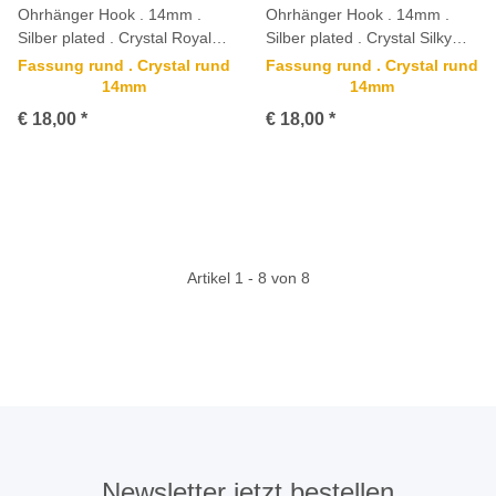
Ohrhänger Hook . 14mm .
Ohrhänger Hook . 14mm .
Silber plated . Crystal Royal
Silber plated . Crystal Silky
Red Delite
Sage Delite
Fassung rund . Crystal rund
Fassung rund . Crystal rund
14mm
14mm
€ 18,00
*
€ 18,00
*
Artikel 1 - 8 von 8
Newsletter jetzt bestellen