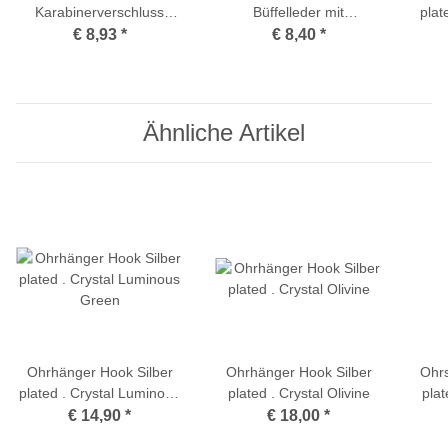
Karabinerverschluss
Büffelleder mit
plat
Edelstahl
Metallverzierung Schwarz
€ 8,93
*
€ 8,40
*
Ähnliche Artikel
Ohrhänger Hook Silber
Ohrhänger Hook Silber
Ohrs
plated . Crystal Luminous
plated . Crystal Olivine
plat
Green
€ 14,90
*
€ 18,00
*