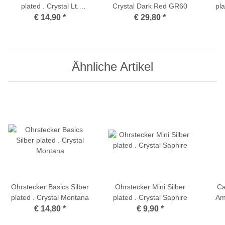
plated . Crystal Lt.
Crystal Dark Red GR60
pla
Turquoise
€ 14,90
*
€ 29,80
*
Ähnliche Artikel
Ohrstecker Basics Silber
Ohrstecker Mini Silber
Ca
plated . Crystal Montana
plated . Crystal Saphire
Am
4mm 
€ 14,80
*
€ 9,90
*