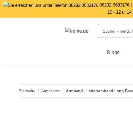
08232-9683176
10 - 12 u. 14
Ringe
Startseite
Armbänder
Armband . Lederarmband Long Beach