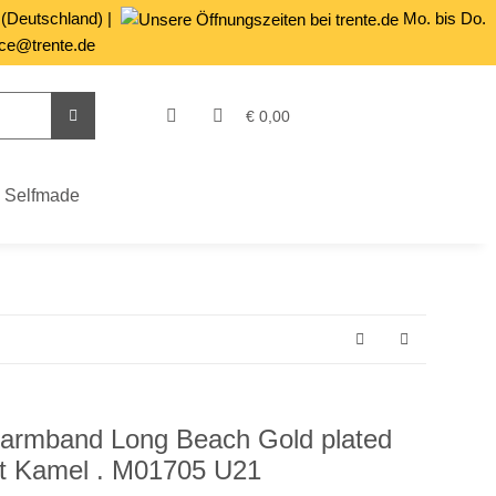
 (Deutschland) |
Mo. bis Do.
ce@trente.de
€ 0,00
Selfmade
armband Long Beach Gold plated
rt Kamel . M01705 U21