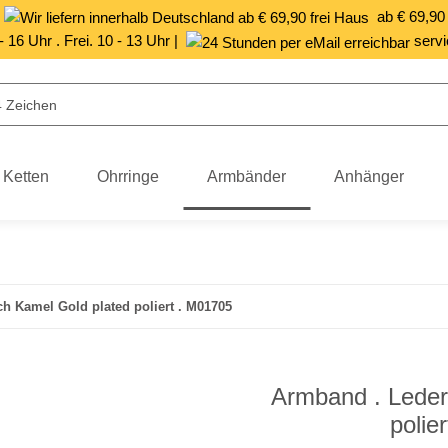
|
ab € 69,90
 - 16 Uhr . Frei. 10 - 13 Uhr |
servi
Ketten
Ohrringe
Armbänder
Anhänger
 Kamel Gold plated poliert . M01705
Armband . Leder
polie