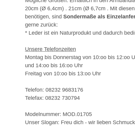
Mögliche Größen:
Erhältlich in den Armband
20cm (Ø 6,4cm) . 21cm (Ø 6,7cm . Mit diese
benötigen, sind
Sondermaße als Einzelanfe
gerne zurück:
* Leder ist ein Naturprodukt und dadurch bed
Unsere Telefonzeiten
Montag bis Donnerstag von 10:oo bis 12:oo 
und 14:oo bis 16:oo Uhr
Freitag von 10:oo bis 13:oo Uhr
Telefon: 08232 9683176
Telefax: 08232 730794
Modelnummer:
MOD.01705
Unser Slogan:
Freu dich - wir
lieben
Schmuck