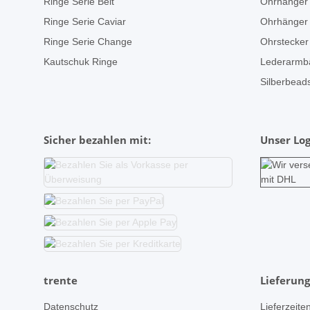
Ringe Serie Belt
Ohrhänger 
Ringe Serie Caviar
Ohrhänger 
Ringe Serie Change
Ohrstecker
Kautschuk Ringe
Lederarmb
Silberbeads
Sicher bezahlen mit:
Unser Log
trente
Lieferung
Datenschutz
Lieferzeite