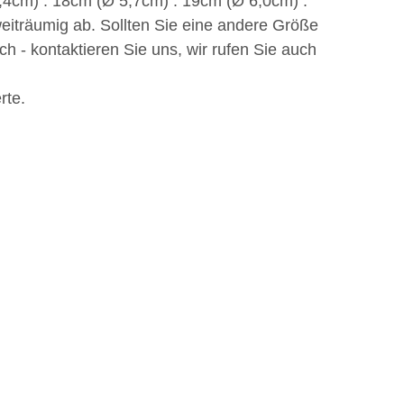
,4cm) . 18cm (Ø 5,7cm) . 19cm (Ø 6,0cm) .
iträumig ab. Sollten Sie eine andere Größe
h - kontaktieren Sie uns, wir rufen Sie auch
rte.