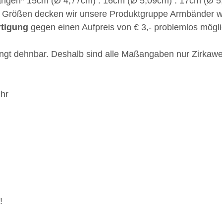
längen* 15cm (Ø 4,77cm) . 16cm (Ø 5,09cm) . 17cm (Ø 5
n Größen decken wir unsere Produktgruppe Armbänder we
rtigung
gegen einen Aufpreis von € 3,- problemlos möglic
ingt dehnbar. Deshalb sind alle Maßangaben nur Zirkawe
Uhr
!