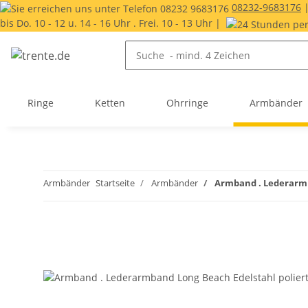
08232-9683176
bis Do. 10 - 12 u. 14 - 16 Uhr . Frei. 10 - 13 Uhr |
Ringe
Ketten
Ohrringe
Armbänder
Armbänder
Startseite
Armbänder
Armband . Lederarmb