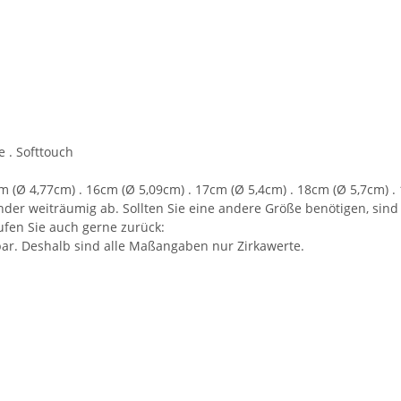
e . Softtouch
(Ø 4,77cm) . 16cm (Ø 5,09cm) . 17cm (Ø 5,4cm) . 18cm (Ø 5,7cm) . 
er weiträumig ab. Sollten Sie eine andere Größe benötigen, sin
rufen Sie auch gerne zurück:
ar. Deshalb sind alle Maßangaben nur Zirkawerte.