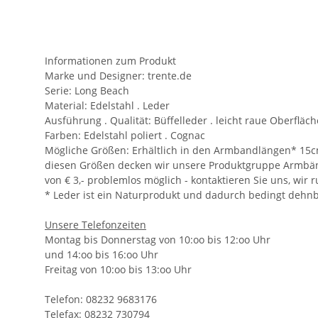
Informationen zum Produkt
Marke und Designer:
trente.de
Serie:
Long Beach
Material:
Edelstahl . Leder
Ausführung . Qualität:
Büffelleder . leicht raue Oberfläch
Farben:
Edelstahl poliert . Cognac
Mögliche Größen:
Erhältlich in den Armbandlängen* 15cm 
diesen Größen decken wir unsere Produktgruppe Armbänd
von € 3,- problemlos möglich - kontaktieren Sie uns, wir 
* Leder ist ein Naturprodukt und dadurch bedingt dehnb
Unsere Telefonzeiten
Montag bis Donnerstag von 10:oo bis 12:oo Uhr
und 14:oo bis 16:oo Uhr
Freitag von 10:oo bis 13:oo Uhr
Telefon: 08232 9683176
Telefax: 08232 730794