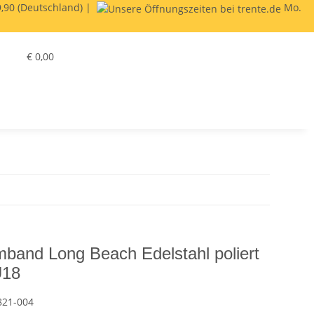
,90 (Deutschland) |
Mo.
€ 0,00
band Long Beach Edelstahl poliert
U18
821-004