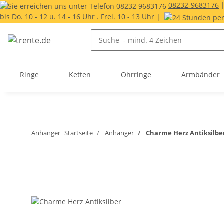
08232-9683176
bis Do. 10 - 12 u. 14 - 16 Uhr . Frei. 10 - 13 Uhr |
Ringe
Ketten
Ohrringe
Armbänder
Anhänger
Startseite
Anhänger
Charme Herz Antiksilbe