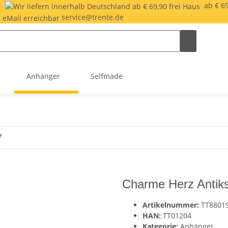
|
ab € 69
service@trente.de
Anhänger
Selfmade
r
Charme Herz Antiks
Artikelnummer:
TT8801
HAN:
TT01204
Kategorie:
Anhänger