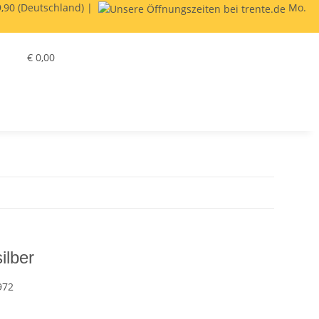
,90 (Deutschland) |
Mo.
€ 0,00
ilber
972