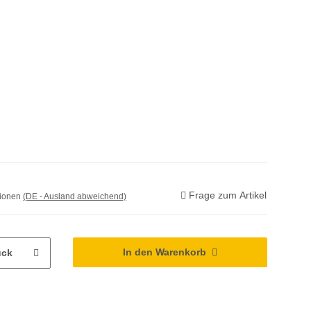
Frage zum Artikel
tionen
(DE - Ausland abweichend)
In den Warenkorb
ück