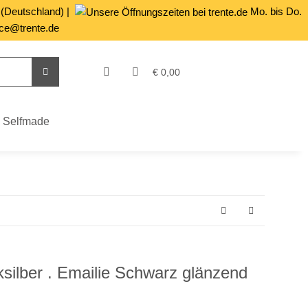
 (Deutschland) |
Mo. bis Do.
ce@trente.de
€ 0,00
Selfmade
silber . Emailie Schwarz glänzend