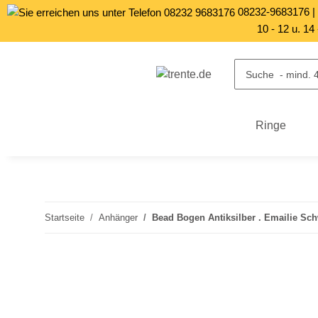
08232-9683176
10 - 12 u. 14
Ringe
Startseite
Anhänger
Bead Bogen Antiksilber . Emailie Sc