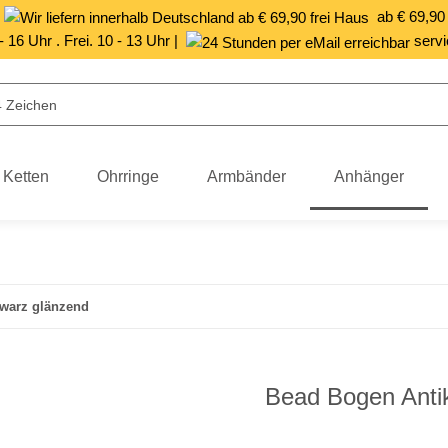
|
ab € 69,90
 - 16 Uhr . Frei. 10 - 13 Uhr |
servi
Ketten
Ohrringe
Armbänder
Anhänger
hwarz glänzend
Bead Bogen Antik