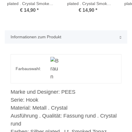
plated . Crystal Smoked
plated . Crystal Smoky
pla
Topaz
Quartz
€ 14,90
*
€ 14,90
*
Informationen zum Produkt
Farbauswahl:
Marke und Designer:
PEES
Serie:
Hook
Material:
Metall . Crystal
Ausführung . Qualität:
Fassung rund . Crystal
rund
Farben:
Silber plated . Lt. Smoked Topaz